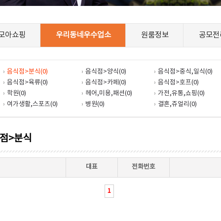
모아쇼핑
우리동네우수업소
원룸정보
공모전
음식점>분식(0)
음식점>양식(0)
음식점>중식,일식(0)
음식점>육류(0)
음식점>카페(0)
음식점>호프(0)
학원(0)
헤어,미용,패션(0)
가전,유통,쇼핑(0)
여가생활,스포츠(0)
병원(0)
결혼,쥬얼리(0)
식점>분식
대표
전화번호
1