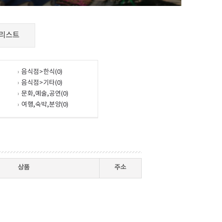
리스트
음식점>한식(0)
음식점>기타(0)
문화,예술,공연(0)
여행,숙박,분양(0)
상품
주소